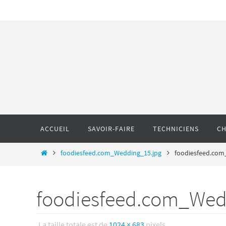
ACCUEIL
SAVOIR-FAIRE
TECHNICIENS
CH
foodiesfeed.com_Wedding_15.jpg
foodiesfeed.com
foodiesfeed.com_Wed
La taille totale est de
1024 × 683
pixels