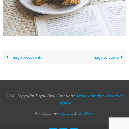
Image précédente
Image suivante
2017. Copyright Tuyau Bleu. Création :
Atouts Komplys
-
Mentions
légales
Fonctionne avec
Nirvana
&
WordPress.