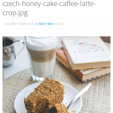
czech-honey-cake-caffee-latte-
crop.jpg
La taille totale est de
pixels
683 × 683