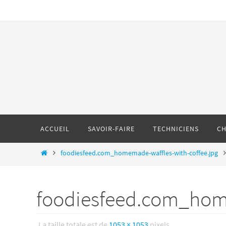
ACCUEIL
SAVOIR-FAIRE
TECHNICIENS
CH
foodiesfeed.com_homemade-waffles-with-coffee.jpg
foodiesfeed.com_home
La taille totale est de
1053 × 1053
pixels